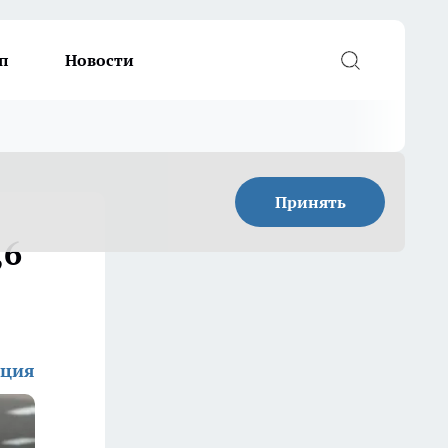
п
Новости
Принять
,6
кция