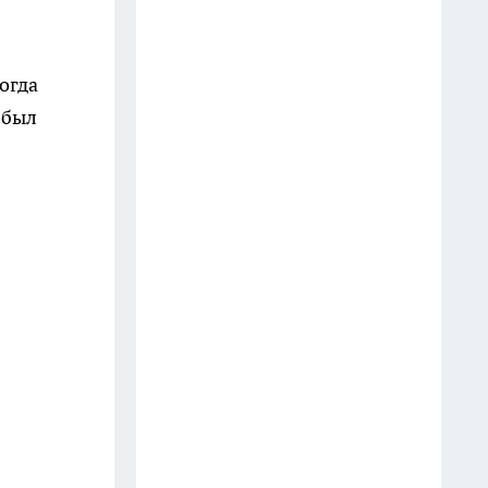
телефон? Юристы объяснили,
как правильно реагировать
водителю
огда
18 июля
 был
Оказывается, хозяйственное
мыло умеет гораздо больше: 10
бытовых секретов опытных
хозяек
11 июля
Две ложки в таз — и жёлтый
налёт с ванны сходит без
скребка: теперь чищу только
так
16 июля