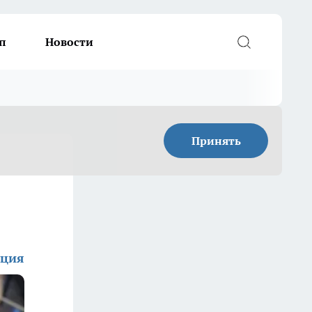
п
Новости
Принять
кция