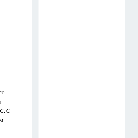
Молчите любой ценой: 4 вещи,
о которых умные люди не
говорят даже близким
13 июля
Закрываю огурцы только так
уже много лет: стоят до весны,
не мутнеют и всегда хрустят
12 июля
На АЗС закончился 95-й:
можно ли один раз залить 92-й
го
— турбированный двигатель
а
ошибок не прощает
С. С
27 июля
ны
Добавляю 2 капли в воду — и
пыль не липнет к мебели