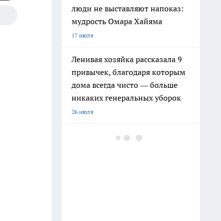
люди не выставляют напоказ:
мудрость Омара Хайяма
17 июля
Ленивая хозяйка рассказала 9
привычек, благодаря которым
дома всегда чисто — больше
никаких генеральных уборок
26 июля
Почему сил нет даже после
отдыха: Борис Пастернак
ответил на этот вопрос очень
точно
20 июля
Крышки от бутылок больше не