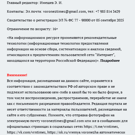
Главный редактор: Имешев Э. И.
Контакты: Эл.почта: voroneztimes@gmail.com, тел: +7 985 814 3429
Свидетельство о регистрации ЭЛ № ФС 77 - 90000 от 05 сентября 2025
Ограничение по возрасту: 16+
«На информационном ресурсе применяются рекомендательные
технологии (информационные технологии предоставления
информации на основе сбора, систематизации и анализа сведений,
относящихся к предпочтениям пользователей сети "Интернет",
находящихся на территории Российской Федерации)».
Подробнее
Внимание!
Вся информация, размещенная на данном сайте, охраняется в
соответствии с законодательством РФ об авторском праве и не
подлежит использованию кем-либо в какой бы то ни было форме, в
том числе воспроизведению, распространению, переработке не иначе
как с письменного разрешения правообладателя. Редакция портала не
несет ответственности за материалы пользователей, размещенные на
сайте и его субдоменах. Помните, что отправка фотографии на
электронную почту voroneztimes@gmail.com или же в сообщениях для
официальных страницах в социальных сетях
https://t.me/vrntimes
,
https://vk.com/vrntimes
,
https://ok.ru/vremya.voronezha
автоматически