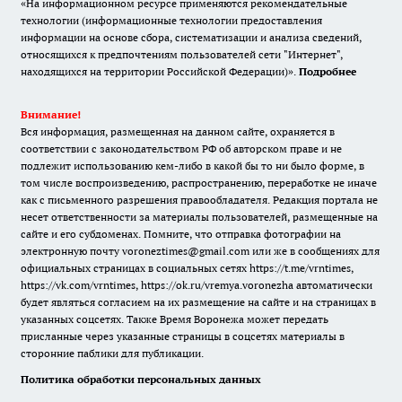
«На информационном ресурсе применяются рекомендательные
технологии (информационные технологии предоставления
информации на основе сбора, систематизации и анализа сведений,
относящихся к предпочтениям пользователей сети "Интернет",
находящихся на территории Российской Федерации)».
Подробнее
Внимание!
Вся информация, размещенная на данном сайте, охраняется в
соответствии с законодательством РФ об авторском праве и не
подлежит использованию кем-либо в какой бы то ни было форме, в
том числе воспроизведению, распространению, переработке не иначе
как с письменного разрешения правообладателя. Редакция портала не
несет ответственности за материалы пользователей, размещенные на
сайте и его субдоменах. Помните, что отправка фотографии на
электронную почту voroneztimes@gmail.com или же в сообщениях для
официальных страницах в социальных сетях
https://t.me/vrntimes
,
https://vk.com/vrntimes
,
https://ok.ru/vremya.voronezha
автоматически
будет являться согласием на их размещение на сайте и на страницах в
указанных соцсетях. Также Время Воронежа может передать
присланные через указанные страницы в соцсетях материалы в
сторонние паблики для публикации.
Политика обработки персональных данных