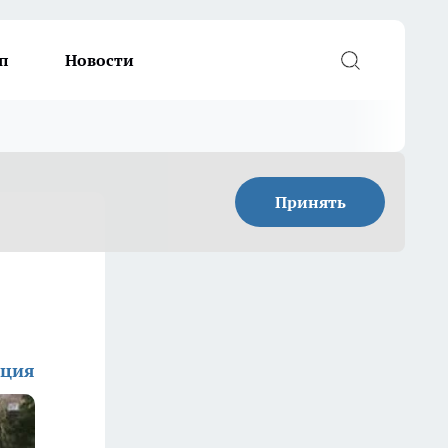
п
Новости
Принять
кция