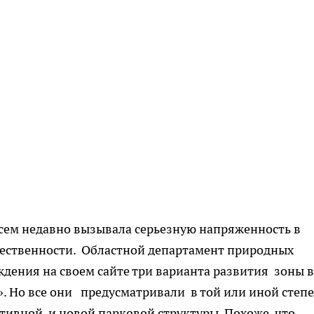
всем недавно вызывала серьезную напряженность в
ественности. Областной департамент природных
ждения на своем сайте три варианта развития зоны 
 Но все они предусматривали в той или иной степ
ртивной и новой парковой структуры. Похоже, что