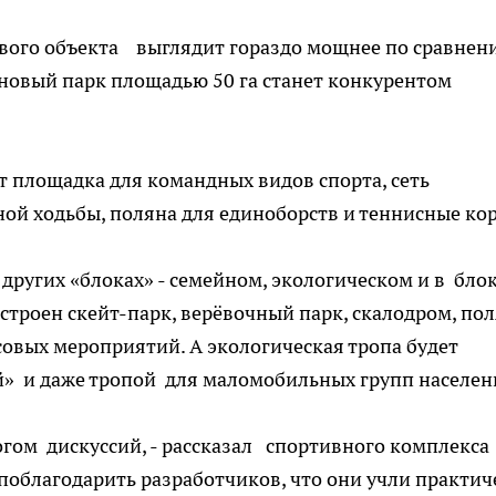
вого объекта выглядит гораздо мощнее по сравнен
новый парк площадью 50 га станет конкурентом
т площадка для командных видов спорта, сеть
ной ходьбы, поляна для единоборств и теннисные ко
других «блоках» - семейном, экологическом и в бло
строен скейт-парк, верёвочный парк, скалодром, по
совых мероприятий. А экологическая тропа будет
й» и даже тропой для маломобильных групп населен
ом дискуссий, - рассказал спортивного комплекса
поблагодарить разработчиков, что они учли практич