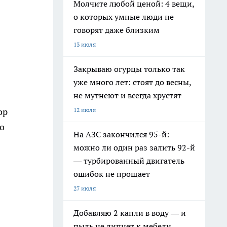
Молчите любой ценой: 4 вещи,
о которых умные люди не
говорят даже близким
13 июля
Закрываю огурцы только так
уже много лет: стоят до весны,
не мутнеют и всегда хрустят
12 июля
ор
о
На АЗС закончился 95-й:
можно ли один раз залить 92-й
— турбированный двигатель
ошибок не прощает
27 июля
Добавляю 2 капли в воду — и
пыль не липнет к мебели