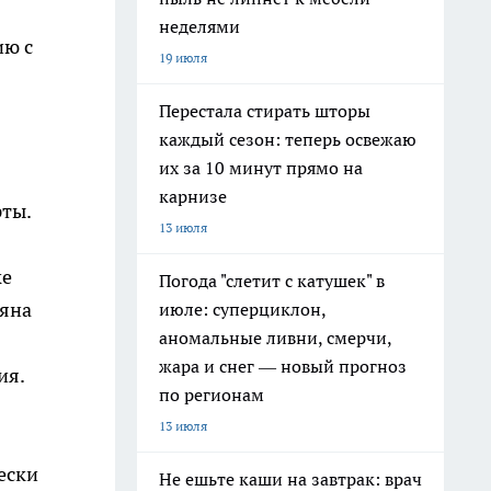
неделями
ию с
19 июля
Перестала стирать шторы
каждый сезон: теперь освежаю
их за 10 минут прямо на
карнизе
рты.
13 июля
ке
Погода "слетит с катушек" в
ляна
июле: суперциклон,
аномальные ливни, смерчи,
жара и снег — новый прогноз
ия.
по регионам
13 июля
ески
Не ешьте каши на завтрак: врач