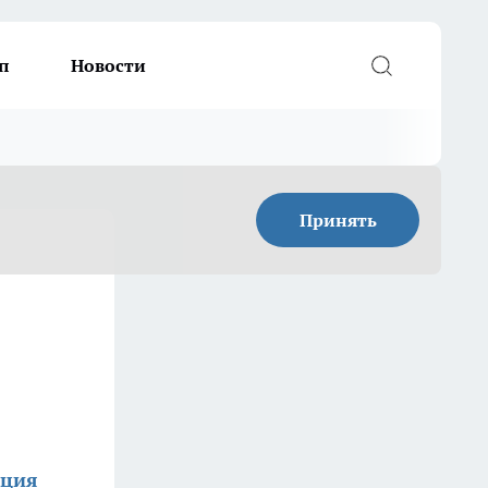
п
Новости
Принять
кция