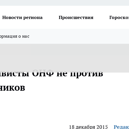
Новости региона
Происшествия
Гороско
рмация о нас
ивисты ОНФ не против
ников
18 декабря 2015
Реда