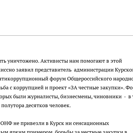
ыть уничтожено. Активисты нам помогают в этой
омиссно заявил представитель администрации Курско
 Антикоррупционный форум Общероссийского народн
рьба с коррупцией и проект «ЗА честные закупки». Ф
оторых были журналисты, бизнесмены, чиновники - в
 полутора десятков человек.
 ОНФ не привезли в Курск ни сенсационных
амым ярким примером борьбы за честные закупки в