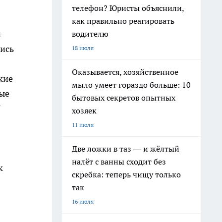
телефон? Юристы объяснили,
как правильно реагировать
и
водителю
ись
18 июля
Оказывается, хозяйственное
кие
мыло умеет гораздо больше: 10
ные
бытовых секретов опытных
7
хозяек
11 июля
Две ложки в таз — и жёлтый
налёт с ванны сходит без
к
скребка: теперь чищу только
так
16 июля