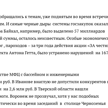
 обращались к темам, уже поднятым во время встреч
. И самые черные дыры системы госзакупок оказал
ера Байкал, например, было выделено 57 миллиардов
той суммы, осталось неизвестным. Особые экономичес
 , пароходов – за три года действия акции «ЗА чест
екта Антона Гетта, было устранено нарушений на 16
ьстве МФЦ с бассейном и инженерными
руб. В Иванове внаглую не допустили конкурентов 
на 2,6 млн руб. В Тверской области нашли
ги. Воронеж не прозвучал, хотя у нас подобных
ктически во время заседаний
в столице Черноземья