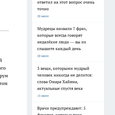
ответил на этот вопрос очень
точно
20 июля
Мудрецы назвали 7 фраз,
которые всегда говорят
недалёкие люди — вы их
слышите каждый день
20 июля
й
ого
3 вещи, которыми мудрый
человек никогда не делится:
орум
слова Омара Хайяма,
 том
актуальные спустя века
13 июля
Врачи предупреждают: 5
фруктов, которые тихо