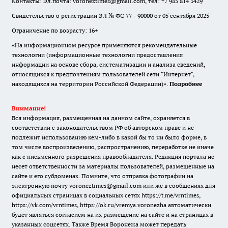
Контакты: Эл.почта: voroneztimes@gmail.com, тел: +7 985 814 3429
Свидетельство о регистрации ЭЛ № ФС 77 - 90000 от 05 сентября 2025
Ограничение по возрасту: 16+
«На информационном ресурсе применяются рекомендательные
технологии (информационные технологии предоставления
информации на основе сбора, систематизации и анализа сведений,
относящихся к предпочтениям пользователей сети "Интернет",
находящихся на территории Российской Федерации)».
Подробнее
Внимание!
Вся информация, размещенная на данном сайте, охраняется в
соответствии с законодательством РФ об авторском праве и не
подлежит использованию кем-либо в какой бы то ни было форме, в
том числе воспроизведению, распространению, переработке не иначе
как с письменного разрешения правообладателя. Редакция портала не
несет ответственности за материалы пользователей, размещенные на
сайте и его субдоменах. Помните, что отправка фотографии на
электронную почту voroneztimes@gmail.com или же в сообщениях для
официальных страницах в социальных сетях
https://t.me/vrntimes
,
https://vk.com/vrntimes
,
https://ok.ru/vremya.voronezha
автоматически
будет являться согласием на их размещение на сайте и на страницах в
указанных соцсетях. Также Время Воронежа может передать