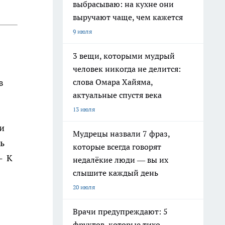
выбрасываю: на кухне они
выручают чаще, чем кажется
9 июля
3 вещи, которыми мудрый
человек никогда не делится:
слова Омара Хайяма,
в
актуальные спустя века
13 июля
и
Мудрецы назвали 7 фраз,
сь
которые всегда говорят
- К
недалёкие люди — вы их
слышите каждый день
20 июля
Врачи предупреждают: 5
фруктов, которые тихо