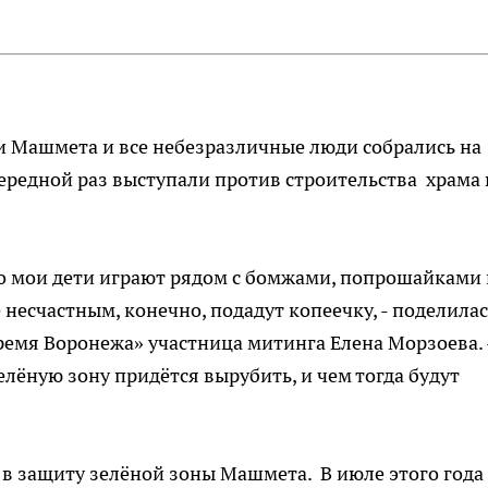
ли Машмета и все небезразличные люди собрались на
ередной раз выступали против строительства храма 
то мои дети играют рядом с бомжами, попрошайками 
 несчастным, конечно, подадут копеечку, - поделила
емя Воронежа» участница митинга Елена Морзоева. 
елёную зону придётся вырубить, и чем тогда будут
в защиту зелёной зоны Машмета. В июле этого года