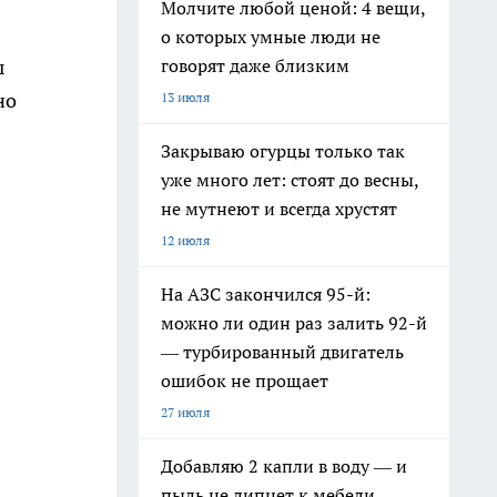
Молчите любой ценой: 4 вещи,
о которых умные люди не
говорят даже близким
ы
но
13 июля
Закрываю огурцы только так
уже много лет: стоят до весны,
не мутнеют и всегда хрустят
12 июля
На АЗС закончился 95-й:
можно ли один раз залить 92-й
— турбированный двигатель
ошибок не прощает
27 июля
Добавляю 2 капли в воду — и
пыль не липнет к мебели