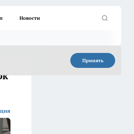
п
Новости
Принять
рк
кция