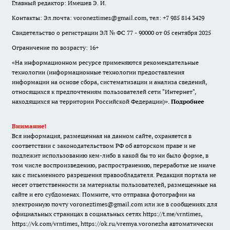
Главный редактор: Имешев Э. И.
Контакты: Эл.почта: voroneztimes@gmail.com, тел: +7 985 814 3429
Свидетельство о регистрации ЭЛ № ФС 77 - 90000 от 05 сентября 2025
Ограничение по возрасту: 16+
«На информационном ресурсе применяются рекомендательные
технологии (информационные технологии предоставления
информации на основе сбора, систематизации и анализа сведений,
относящихся к предпочтениям пользователей сети "Интернет",
находящихся на территории Российской Федерации)».
Подробнее
Внимание!
Вся информация, размещенная на данном сайте, охраняется в
соответствии с законодательством РФ об авторском праве и не
подлежит использованию кем-либо в какой бы то ни было форме, в
том числе воспроизведению, распространению, переработке не иначе
как с письменного разрешения правообладателя. Редакция портала не
несет ответственности за материалы пользователей, размещенные на
сайте и его субдоменах. Помните, что отправка фотографии на
электронную почту voroneztimes@gmail.com или же в сообщениях для
официальных страницах в социальных сетях
https://t.me/vrntimes
,
https://vk.com/vrntimes
,
https://ok.ru/vremya.voronezha
автоматически