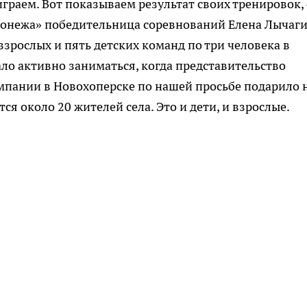
играем. Вот показываем результат своих тренировок, 
ронежа» победительница соревнований Елена Лычаги
взрослых и пять детских команд по три человека в
ло активно заниматься, когда представительство
мпании в Новохоперске по нашей просьбе подарило 
я около 20 жителей села. Это и дети, и взрослые.