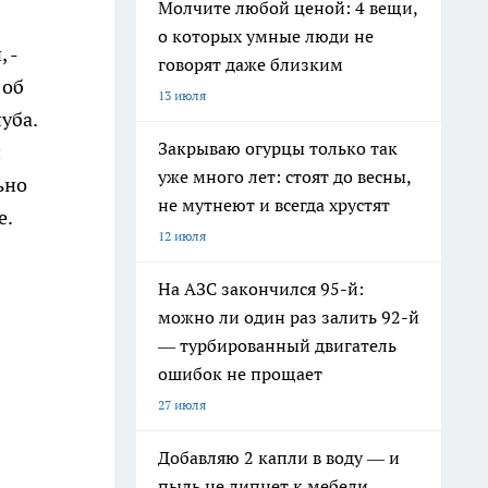
Молчите любой ценой: 4 вещи,
о которых умные люди не
 -
говорят даже близким
 об
13 июля
уба.
Закрываю огурцы только так
й
уже много лет: стоят до весны,
ьно
не мутнеют и всегда хрустят
е.
12 июля
На АЗС закончился 95-й:
можно ли один раз залить 92-й
— турбированный двигатель
ошибок не прощает
27 июля
Добавляю 2 капли в воду — и
пыль не липнет к мебели