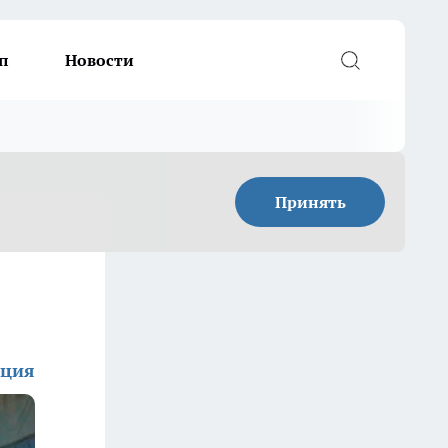
п
Новости
Принять
кция