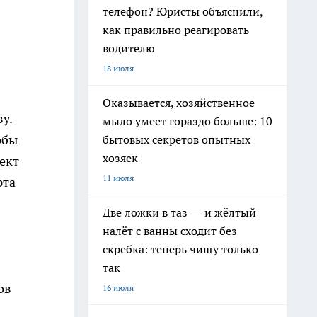
телефон? Юристы объяснили,
как правильно реагировать
водителю
18 июля
Оказывается, хозяйственное
у.
мыло умеет гораздо больше: 10
обы
бытовых секретов опытных
хозяек
ект
11 июля
рта
Две ложки в таз — и жёлтый
налёт с ванны сходит без
скребка: теперь чищу только
так
ов
16 июля