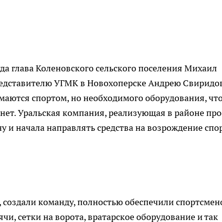
огда глава Коленовского сельского поселения Михаил
едставителю УГМК в Новохоперске Андрею Свиридов
имаются спортом, но необходимого оборудования, чт
 нет. Уральская компания, реализующая в районе про
у и начала направлять средства на возрождение спо
, создали команду, полностью обеспечили спортсмен
и, сетки на ворота, вратарское оборудование и так