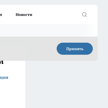
п
Новости
Принять
и
кция