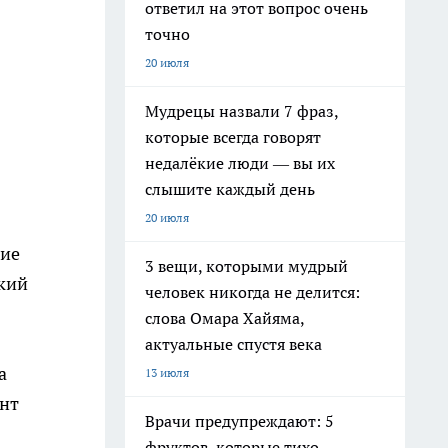
ответил на этот вопрос очень
точно
20 июля
Мудрецы назвали 7 фраз,
которые всегда говорят
недалёкие люди — вы их
слышите каждый день
20 июля
тие
3 вещи, которыми мудрый
ский
человек никогда не делится:
слова Омара Хайяма,
актуальные спустя века
а
13 июля
ент
Врачи предупреждают: 5
фруктов, которые тихо