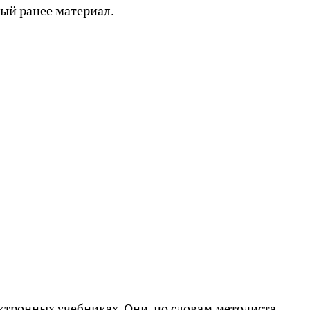
ый ранее материал.
ктронных учебниках. Они, по словам методиста,