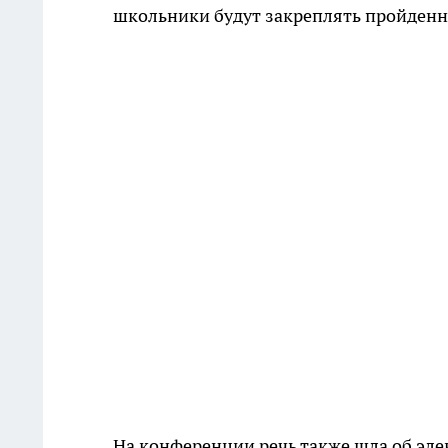
школьники будут закреплять пройденн
На конференции речь также шла об эле