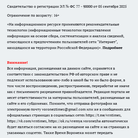
Свидетельство о регистрации ЭЛ № ФС 77 - 90000 от 05 сентября 2025
Ограничение по возрасту: 16+
«На информационном ресурсе применяются рекомендательные
технологии (информационные технологии предоставления
информации на основе сбора, систематизации и анализа сведений,
относящихся к предпочтениям пользователей сети "Интернет",
находящихся на территории Российской Федерации)».
Подробнее
Внимание!
Вся информация, размещенная на данном сайте, охраняется в
соответствии с законодательством РФ об авторском праве и не
подлежит использованию кем-либо в какой бы то ни было форме, в
том числе воспроизведению, распространению, переработке не иначе
как с письменного разрешения правообладателя. Редакция портала не
несет ответственности за материалы пользователей, размещенные на
сайте и его субдоменах. Помните, что отправка фотографии на
электронную почту voroneztimes@gmail.com или же в сообщениях для
официальных страницах в социальных сетях
https://t.me/vrntimes
,
https://vk.com/vrntimes
,
https://ok.ru/vremya.voronezha
автоматически
будет являться согласием на их размещение на сайте и на страницах в
указанных соцсетях. Также Время Воронежа может передать