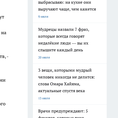
выбрасываю: на кухне они
выручают чаще, чем кажется
ут
9 июля
Мудрецы назвали 7 фраз,
 на
которые всегда говорят
недалёкие люди — вы их
слышите каждый день
в, -
20 июля
3 вещи, которыми мудрый
человек никогда не делится:
ами
слова Омара Хайяма,
актуальные спустя века
13 июля
ого
Врачи предупреждают: 5
фруктов, которые тихо