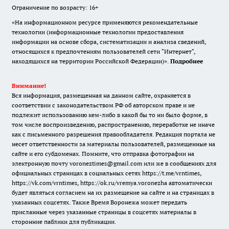
Ограничение по возрасту: 16+
«На информационном ресурсе применяются рекомендательные
технологии (информационные технологии предоставления
информации на основе сбора, систематизации и анализа сведений,
относящихся к предпочтениям пользователей сети "Интернет",
находящихся на территории Российской Федерации)».
Подробнее
Внимание!
Вся информация, размещенная на данном сайте, охраняется в
соответствии с законодательством РФ об авторском праве и не
подлежит использованию кем-либо в какой бы то ни было форме, в
том числе воспроизведению, распространению, переработке не иначе
как с письменного разрешения правообладателя. Редакция портала не
несет ответственности за материалы пользователей, размещенные на
сайте и его субдоменах. Помните, что отправка фотографии на
электронную почту voroneztimes@gmail.com или же в сообщениях для
официальных страницах в социальных сетях
https://t.me/vrntimes
,
https://vk.com/vrntimes
,
https://ok.ru/vremya.voronezha
автоматически
будет являться согласием на их размещение на сайте и на страницах в
указанных соцсетях. Также Время Воронежа может передать
присланные через указанные страницы в соцсетях материалы в
сторонние паблики для публикации.