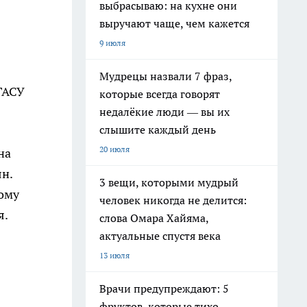
выбрасываю: на кухне они
выручают чаще, чем кажется
9 июля
Мудрецы назвали 7 фраз,
ГАСУ
которые всегда говорят
недалёкие люди — вы их
слышите каждый день
20 июля
на
н.
3 вещи, которыми мудрый
тому
человек никогда не делится:
я.
слова Омара Хайяма,
актуальные спустя века
13 июля
Врачи предупреждают: 5
фруктов, которые тихо