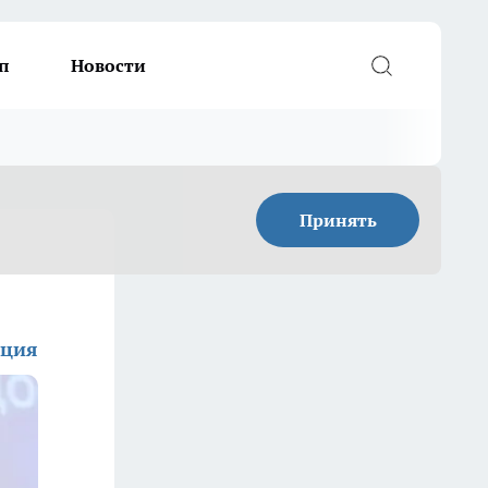
п
Новости
Принять
кция