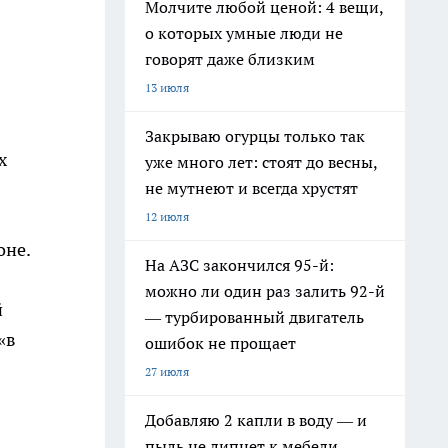
Молчите любой ценой: 4 вещи,
о которых умные люди не
говорят даже близким
13 июля
Закрываю огурцы только так
х
уже много лет: стоят до весны,
не мутнеют и всегда хрустят
5
12 июля
оне.
На АЗС закончился 95-й:
можно ли один раз залить 92-й
й
— турбированный двигатель
«в
ошибок не прощает
27 июля
Добавляю 2 капли в воду — и
пыль не липнет к мебели