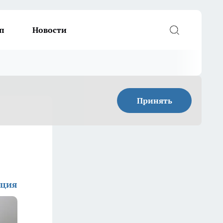
п
Новости
Принять
кция