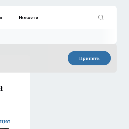
п
Новости
Принять
а
кция