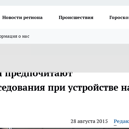
Новости региона
Происшествия
Гороско
рмация о нас
 предпочитают
седования при устройстве н
28 августа 2015
Реда