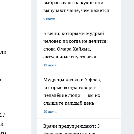
выбрасываю: на кухне они
выручают чаще, чем кажется
9 июля
3 вещи, которыми мудрый
человек никогда не делится:
слова Омара Хайяма,
ели
актуальные спустя века
13 июля
ь
Мудрецы назвали 7 фраз,
которые всегда говорят
недалёкие люди — вы их
слышите каждый день
20 июля
17
ии
Врачи предупреждают: 5
ого
фруктов, которые тихо