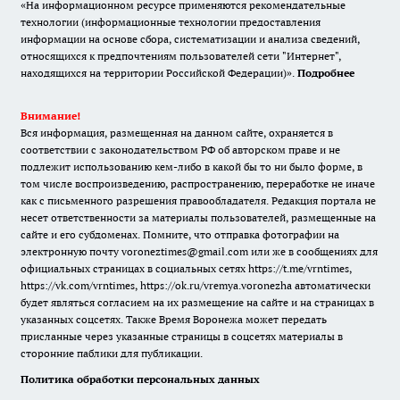
«На информационном ресурсе применяются рекомендательные
технологии (информационные технологии предоставления
информации на основе сбора, систематизации и анализа сведений,
относящихся к предпочтениям пользователей сети "Интернет",
находящихся на территории Российской Федерации)».
Подробнее
Внимание!
Вся информация, размещенная на данном сайте, охраняется в
соответствии с законодательством РФ об авторском праве и не
подлежит использованию кем-либо в какой бы то ни было форме, в
том числе воспроизведению, распространению, переработке не иначе
как с письменного разрешения правообладателя. Редакция портала не
несет ответственности за материалы пользователей, размещенные на
сайте и его субдоменах. Помните, что отправка фотографии на
электронную почту voroneztimes@gmail.com или же в сообщениях для
официальных страницах в социальных сетях
https://t.me/vrntimes
,
https://vk.com/vrntimes
,
https://ok.ru/vremya.voronezha
автоматически
будет являться согласием на их размещение на сайте и на страницах в
указанных соцсетях. Также Время Воронежа может передать
присланные через указанные страницы в соцсетях материалы в
сторонние паблики для публикации.
Политика обработки персональных данных