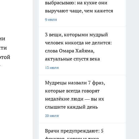
выбрасываю: на кухне они
выручают чаще, чем кажется
9 июля
3 вещи, которыми мудрый
ии
человек никогда не делится:
чти
слова Омара Хайяма,
этой
актуальные спустя века
у
13 июля
Мудрецы назвали 7 фраз,
которые всегда говорят
недалёкие люди — вы их
слышите каждый день
20 июля
Врачи предупреждают: 5
фруктов, которые тихо