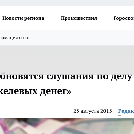
Новости региона
Происшествия
Гороско
рмация о нас
бновятся слушания по делу
келевых денег»
25 августа 2015
Реда