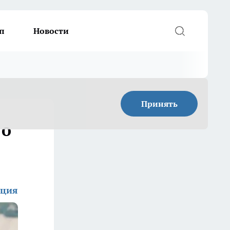
п
Новости
Принять
 о
кция