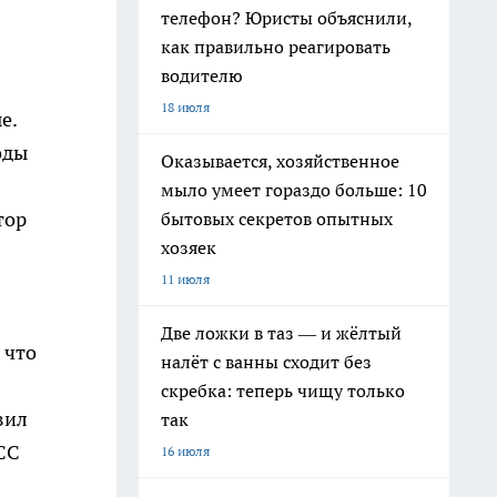
телефон? Юристы объяснили,
как правильно реагировать
водителю
18 июля
е.
оды
Оказывается, хозяйственное
мыло умеет гораздо больше: 10
тор
бытовых секретов опытных
хозяек
11 июля
Две ложки в таз — и жёлтый
 что
налёт с ванны сходит без
скребка: теперь чищу только
вил
так
СС
16 июля