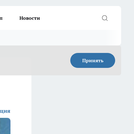
п
Новости
Принять
кция