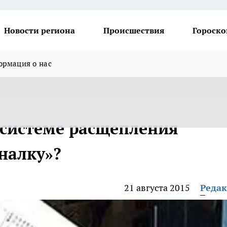
Новости региона
Происшествия
Гороско
рмация о нас
 системе расщепления
налку»?
21 августа 2015
Реда