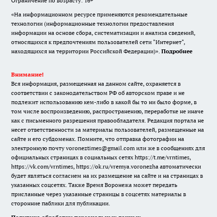
Ограничение по возрасту: 16+
«На информационном ресурсе применяются рекомендательные
технологии (информационные технологии предоставления
информации на основе сбора, систематизации и анализа сведений,
относящихся к предпочтениям пользователей сети "Интернет",
находящихся на территории Российской Федерации)».
Подробнее
Внимание!
Вся информация, размещенная на данном сайте, охраняется в
соответствии с законодательством РФ об авторском праве и не
подлежит использованию кем-либо в какой бы то ни было форме, в
том числе воспроизведению, распространению, переработке не иначе
как с письменного разрешения правообладателя. Редакция портала не
несет ответственности за материалы пользователей, размещенные на
сайте и его субдоменах. Помните, что отправка фотографии на
электронную почту voroneztimes@gmail.com или же в сообщениях для
официальных страницах в социальных сетях
https://t.me/vrntimes
,
https://vk.com/vrntimes
,
https://ok.ru/vremya.voronezha
автоматически
будет являться согласием на их размещение на сайте и на страницах в
указанных соцсетях. Также Время Воронежа может передать
присланные через указанные страницы в соцсетях материалы в
сторонние паблики для публикации.