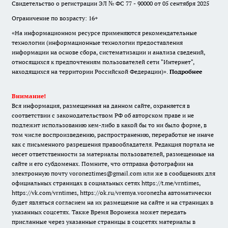
Свидетельство о регистрации ЭЛ № ФС 77 - 90000 от 05 сентября 2025
Ограничение по возрасту: 16+
«На информационном ресурсе применяются рекомендательные
технологии (информационные технологии предоставления
информации на основе сбора, систематизации и анализа сведений,
относящихся к предпочтениям пользователей сети "Интернет",
находящихся на территории Российской Федерации)».
Подробнее
Внимание!
Вся информация, размещенная на данном сайте, охраняется в
соответствии с законодательством РФ об авторском праве и не
подлежит использованию кем-либо в какой бы то ни было форме, в
том числе воспроизведению, распространению, переработке не иначе
как с письменного разрешения правообладателя. Редакция портала не
несет ответственности за материалы пользователей, размещенные на
сайте и его субдоменах. Помните, что отправка фотографии на
электронную почту voroneztimes@gmail.com или же в сообщениях для
официальных страницах в социальных сетях
https://t.me/vrntimes
,
https://vk.com/vrntimes
,
https://ok.ru/vremya.voronezha
автоматически
будет являться согласием на их размещение на сайте и на страницах в
указанных соцсетях. Также Время Воронежа может передать
присланные через указанные страницы в соцсетях материалы в