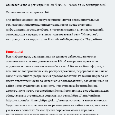
Свидетельство о регистрации ЭЛ № ФС 77 - 90000 от 05 сентября 2025
Ограничение по возрасту: 16+
«На информационном ресурсе применяются рекомендательные
технологии (информационные технологии предоставления
информации на основе сбора, систематизации и анализа сведений,
относящихся к предпочтениям пользователей сети "Интернет",
находящихся на территории Российской Федерации)».
Подробнее
Внимание!
Вся информация, размещенная на данном сайте, охраняется в
соответствии с законодательством РФ об авторском праве и не
подлежит использованию кем-либо в какой бы то ни было форме, в
том числе воспроизведению, распространению, переработке не иначе
как с письменного разрешения правообладателя. Редакция портала не
несет ответственности за материалы пользователей, размещенные на
сайте и его субдоменах. Помните, что отправка фотографии на
электронную почту voroneztimes@gmail.com или же в сообщениях для
официальных страницах в социальных сетях
https://t.me/vrntimes
,
https://vk.com/vrntimes
,
https://ok.ru/vremya.voronezha
автоматически
будет являться согласием на их размещение на сайте и на страницах в
указанных соцсетях. Также Время Воронежа может передать
присланные через указанные страницы в соцсетях материалы в