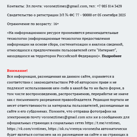
Контакты: Эл.почта: voroneztimes@gmail.com, тел: +7 985 814 3429
Свидетельство о регистрации ЭЛ № ФС 77 - 90000 от 05 сентября 2025
Ограничение по возрасту: 16+
«На информационном ресурсе применяются рекомендательные
технологии (информационные технологии предоставления
информации на основе сбора, систематизации и анализа сведений,
относящихся к предпочтениям пользователей сети "Интернет",
находящихся на территории Российской Федерации)».
Подробнее
Внимание!
Вся информация, размещенная на данном сайте, охраняется в
соответствии с законодательством РФ об авторском праве и не
подлежит использованию кем-либо в какой бы то ни было форме, в
том числе воспроизведению, распространению, переработке не иначе
как с письменного разрешения правообладателя. Редакция портала не
несет ответственности за материалы пользователей, размещенные на
сайте и его субдоменах. Помните, что отправка фотографии на
электронную почту voroneztimes@gmail.com или же в сообщениях для
официальных страницах в социальных сетях
https://t.me/vrntimes
,
https://vk.com/vrntimes
,
https://ok.ru/vremya.voronezha
автоматически
будет являться согласием на их размещение на сайте и на страницах в