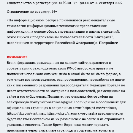
Свидетельство о регистрации ЭЛ № ФС 77 - 90000 от 05 сентября 2025
Ограничение по возрасту: 16+
«На информационном ресурсе применяются рекомендательные
технологии (информационные технологии предоставления
информации на основе сбора, систематизации и анализа сведений,
относящихся к предпочтениям пользователей сети "Интернет",
находящихся на территории Российской Федерации)».
Подробнее
Внимание!
Вся информация, размещенная на данном сайте, охраняется в
соответствии с законодательством РФ об авторском праве и не
подлежит использованию кем-либо в какой бы то ни было форме, в
том числе воспроизведению, распространению, переработке не иначе
как с письменного разрешения правообладателя. Редакция портала не
несет ответственности за материалы пользователей, размещенные на
сайте и его субдоменах. Помните, что отправка фотографии на
электронную почту voroneztimes@gmail.com или же в сообщениях для
официальных страницах в социальных сетях
https://t.me/vrntimes
,
https://vk.com/vrntimes
,
https://ok.ru/vremya.voronezha
автоматически
будет являться согласием на их размещение на сайте и на страницах в
указанных соцсетях. Также Время Воронежа может передать
присланные через указанные страницы в соцсетях материалы в