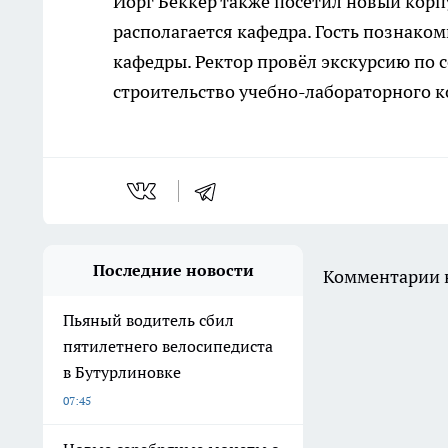
Йорг Беккер также посетил новый корп
располагается кафедра. Гость познак
кафедры. Ректор провёл экскурсию по 
строительство учебно-лабораторного 
Последние новости
Комментарии н
Пьяный водитель сбил
пятилетнего велосипедиста
в Бутурлиновке
07:45