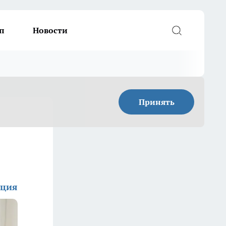
п
Новости
Принять
кция