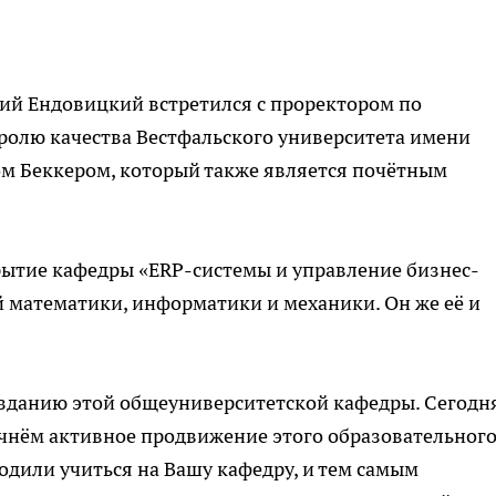
рий Ендовицкий встретился с проректором по
ролю качества Вестфальского университета имени
ом Беккером, который также является почётным
рытие кафедры «ERP-системы и управление бизнес-
 математики, информатики и механики. Он же её и
озданию этой общеуниверситетской кафедры. Сегодня
ачнём активное продвижение этого образовательног
одили учиться на Вашу кафедру, и тем самым