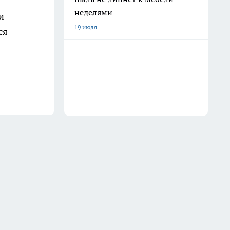
неделями
и
19 июля
ся