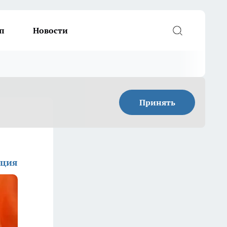
п
Новости
Принять
кция