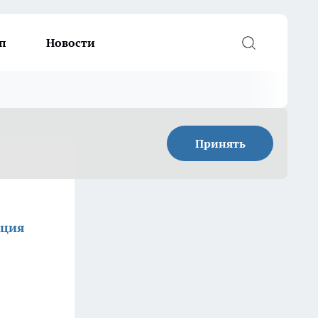
п
Новости
Принять
кция