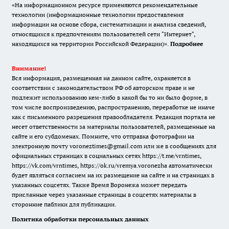
«На информационном ресурсе применяются рекомендательные
технологии (информационные технологии предоставления
информации на основе сбора, систематизации и анализа сведений,
относящихся к предпочтениям пользователей сети "Интернет",
находящихся на территории Российской Федерации)».
Подробнее
Внимание!
Вся информация, размещенная на данном сайте, охраняется в
соответствии с законодательством РФ об авторском праве и не
подлежит использованию кем-либо в какой бы то ни было форме, в
том числе воспроизведению, распространению, переработке не иначе
как с письменного разрешения правообладателя. Редакция портала не
несет ответственности за материалы пользователей, размещенные на
сайте и его субдоменах. Помните, что отправка фотографии на
электронную почту voroneztimes@gmail.com или же в сообщениях для
официальных страницах в социальных сетях
https://t.me/vrntimes
,
https://vk.com/vrntimes
,
https://ok.ru/vremya.voronezha
автоматически
будет являться согласием на их размещение на сайте и на страницах в
указанных соцсетях. Также Время Воронежа может передать
присланные через указанные страницы в соцсетях материалы в
сторонние паблики для публикации.
Политика обработки персональных данных