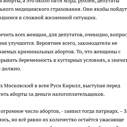
 аборты, а это около пяти млрд. рублей, депутаты
ьного медицинского страхования. Они якобы пойдут
шимся в сложной жизненной ситуации.
печить всех женщин, для депутатов, очевидно, вопрос
ия улучшится. Вероятнее всего, законодатели не
ваемых криминальных абортов. То, что женщины с
рывать беременность в кустарных условиях, а значи
е должно.
х Московский в всея Руси Кирилл, выступая перед
ить аборты за деньги налогоплательщиков.
огромное число абортов, - заявил тогда патриарх. – З
ось, но всё равно их количество остаётся ужасающе