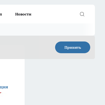
п
Новости
Принять
кция