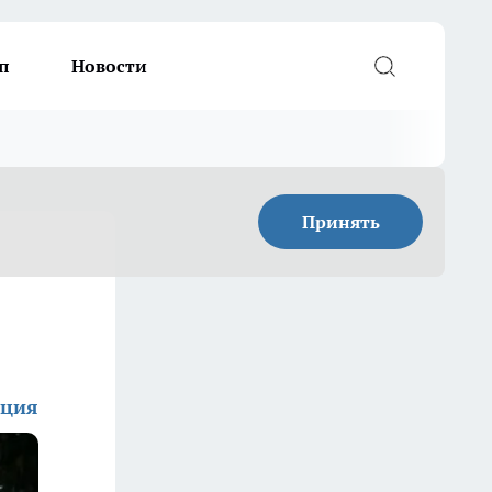
п
Новости
Принять
кция