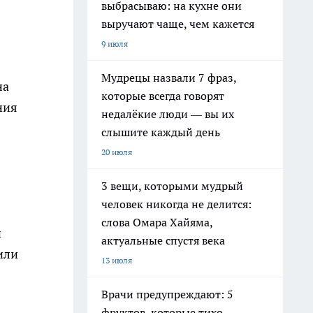
выбрасываю: на кухне они
выручают чаще, чем кажется
9 июля
Мудрецы назвали 7 фраз,
на
которые всегда говорят
ния
недалёкие люди — вы их
слышите каждый день
20 июля
3 вещи, которыми мудрый
человек никогда не делится:
слова Омара Хайяма,
и
актуальные спустя века
или
13 июля
Врачи предупреждают: 5
фруктов, которые тихо