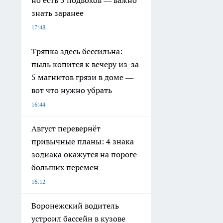
но есть 5 подвохов — важно
знать заранее
17:48
Тряпка здесь бессильна:
пыль копится к вечеру из-за
5 магнитов грязи в доме —
вот что нужно убрать
16:44
Август перевернёт
привычные планы: 4 знака
зодиака окажутся на пороге
больших перемен
16:12
Воронежский водитель
устроил бассейн в кузове