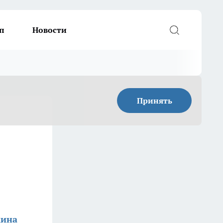
п
Новости
Принять
кина