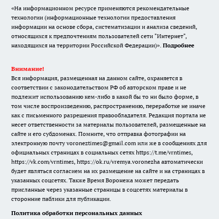
«На информационном ресурсе применяются рекомендательные
технологии (информационные технологии предоставления
информации на основе сбора, систематизации и анализа сведений,
относящихся к предпочтениям пользователей сети "Интернет",
находящихся на территории Российской Федерации)».
Подробнее
Внимание!
Вся информация, размещенная на данном сайте, охраняется в
соответствии с законодательством РФ об авторском праве и не
подлежит использованию кем-либо в какой бы то ни было форме, в
том числе воспроизведению, распространению, переработке не иначе
как с письменного разрешения правообладателя. Редакция портала не
несет ответственности за материалы пользователей, размещенные на
сайте и его субдоменах. Помните, что отправка фотографии на
электронную почту voroneztimes@gmail.com или же в сообщениях для
официальных страницах в социальных сетях
https://t.me/vrntimes
,
https://vk.com/vrntimes
,
https://ok.ru/vremya.voronezha
автоматически
будет являться согласием на их размещение на сайте и на страницах в
указанных соцсетях. Также Время Воронежа может передать
присланные через указанные страницы в соцсетях материалы в
сторонние паблики для публикации.
Политика обработки персональных данных