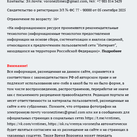
Контакты: Эл.почта: voroneztimes@gmail.com, тел: +7 985 814 3429
Свидетельство о регистрации ЭЛ № ФС 77 - 90000 от 05 сентября 2025
Ограничение по возрасту: 16+
«На информационном ресурсе применяются рекомендательные
технологии (информационные технологии предоставления
информации на основе сбора, систематизации и анализа сведений,
относящихся к предпочтениям пользователей сети "Интернет",
находящихся на территории Российской Федерации)».
Подробнее
Внимание!
Вся информация, размещенная на данном сайте, охраняется в
соответствии с законодательством РФ об авторском праве и не
подлежит использованию кем-либо в какой бы то ни было форме, в
том числе воспроизведению, распространению, переработке не иначе
как с письменного разрешения правообладателя. Редакция портала не
несет ответственности за материалы пользователей, размещенные на
сайте и его субдоменах. Помните, что отправка фотографии на
электронную почту voroneztimes@gmail.com или же в сообщениях для
официальных страницах в социальных сетях
https://t.me/vrntimes
,
https://vk.com/vrntimes
,
https://ok.ru/vremya.voronezha
автоматически
будет являться согласием на их размещение на сайте и на страницах в
указанных соцсетях. Также Время Воронежа может передать