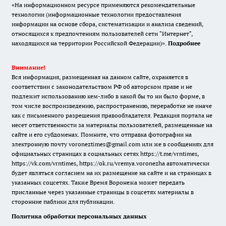
«На информационном ресурсе применяются рекомендательные
технологии (информационные технологии предоставления
информации на основе сбора, систематизации и анализа сведений,
относящихся к предпочтениям пользователей сети "Интернет",
находящихся на территории Российской Федерации)».
Подробнее
Внимание!
Вся информация, размещенная на данном сайте, охраняется в
соответствии с законодательством РФ об авторском праве и не
подлежит использованию кем-либо в какой бы то ни было форме, в
том числе воспроизведению, распространению, переработке не иначе
как с письменного разрешения правообладателя. Редакция портала не
несет ответственности за материалы пользователей, размещенные на
сайте и его субдоменах. Помните, что отправка фотографии на
электронную почту voroneztimes@gmail.com или же в сообщениях для
официальных страницах в социальных сетях
https://t.me/vrntimes
,
https://vk.com/vrntimes
,
https://ok.ru/vremya.voronezha
автоматически
будет являться согласием на их размещение на сайте и на страницах в
указанных соцсетях. Также Время Воронежа может передать
присланные через указанные страницы в соцсетях материалы в
сторонние паблики для публикации.
Политика обработки персональных данных