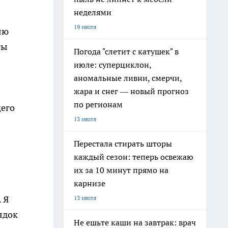
неделями
19 июля
яю
ты
Погода "слетит с катушек" в
июле: суперциклон,
аномальные ливни, смерчи,
жара и снег — новый прогноз
по регионам
щего
13 июля
Перестала стирать шторы
каждый сезон: теперь освежаю
их за 10 минут прямо на
карнизе
 Я
13 июля
ядок
Не ешьте каши на завтрак: врач