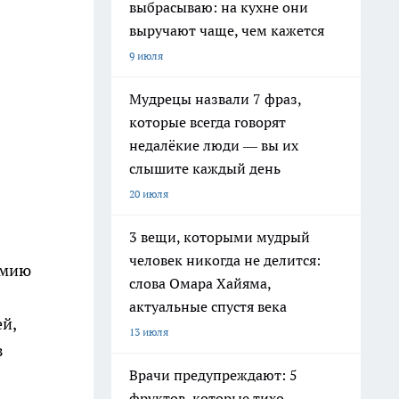
выбрасываю: на кухне они
выручают чаще, чем кажется
9 июля
Мудрецы назвали 7 фраз,
которые всегда говорят
недалёкие люди — вы их
слышите каждый день
20 июля
3 вещи, которыми мудрый
человек никогда не делится:
имию
слова Омара Хайяма,
актуальные спустя века
й,
13 июля
з
Врачи предупреждают: 5
фруктов, которые тихо