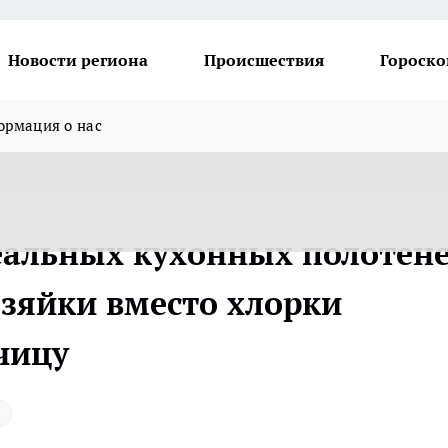
Новости региона
Происшествия
Гороско
рмация о нас
еальных кухонных полотене
озяйки вместо хлорки
чицу