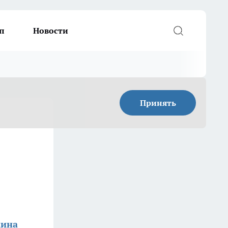
п
Новости
Принять
кина