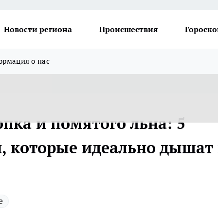
Новости региона
Происшествия
Гороско
рмация о нас
опка и помятого льна: 5
, которые идеально дышат 
е