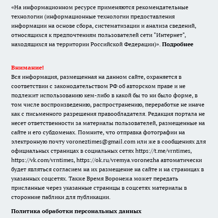
«На информационном ресурсе применяются рекомендательные
технологии (информационные технологии предоставления
информации на основе сбора, систематизации и анализа сведений,
относящихся к предпочтениям пользователей сети "Интернет",
находящихся на территории Российской Федерации)».
Подробнее
Внимание!
Вся информация, размещенная на данном сайте, охраняется в
соответствии с законодательством РФ об авторском праве и не
подлежит использованию кем-либо в какой бы то ни было форме, в
том числе воспроизведению, распространению, переработке не иначе
как с письменного разрешения правообладателя. Редакция портала не
несет ответственности за материалы пользователей, размещенные на
сайте и его субдоменах. Помните, что отправка фотографии на
электронную почту voroneztimes@gmail.com или же в сообщениях для
официальных страницах в социальных сетях
https://t.me/vrntimes
,
https://vk.com/vrntimes
,
https://ok.ru/vremya.voronezha
автоматически
будет являться согласием на их размещение на сайте и на страницах в
указанных соцсетях. Также Время Воронежа может передать
присланные через указанные страницы в соцсетях материалы в
сторонние паблики для публикации.
Политика обработки персональных данных