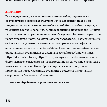
находящихся на территории Российской Федерации)».
Подробнее
Внимание!
Вся информация, размещенная на данном сайте, охраняется в
соответствии с законодательством РФ об авторском праве и не
подлежит использованию кем-либо в какой бы то ни было форме, в
том числе воспроизведению, распространению, переработке не иначе
как с письменного разрешения правообладателя. Редакция портала не
несет ответственности за материалы пользователей, размещенные на
сайте и его субдоменах. Помните, что отправка фотографии на
электронную почту voroneztimes@gmail.com или же в сообщениях для
официальных страницах в социальных сетях
https://t.me/vrntimes
,
https://vk.com/vrntimes
,
https://ok.ru/vremya.voronezha
автоматически
будет являться согласием на их размещение на сайте и на страницах в
указанных соцсетях. Также Время Воронежа может передать
присланные через указанные страницы в соцсетях материалы в
сторонние паблики для публикации.
Политика обработки персональных данных
16+