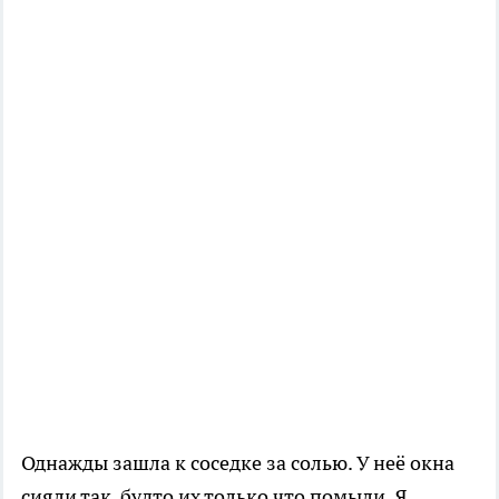
Однажды зашла к соседке за солью. У неё окна
сияли так, будто их только что помыли. Я