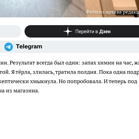
Фото из архива редак
ни. Результат всегда был один: запах химии на час, 
ой. Я тёрла, злилась, тратила полдня. Пока одна под
 скептически хмыкнула. Но попробовала. И теперь под
на из магазина.