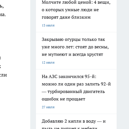
Молчите любой ценой: 4 вещи,
ь,
о которых умные люди не
ма.
говорят даже близким
13 июля
Закрываю огурцы только так
уже много лет: стоят до весны,
не мутнеют и всегда хрустят
и
12 июля
х
сли
На АЗС закончился 95-й:
можно ли один раз залить 92-й
— турбированный двигатель
ошибок не прощает
27 июля
Добавляю 2 капли в воду — и
пыль не липнет к мебели