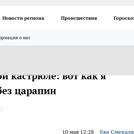
Новости региона
Происшествия
Гороско
рмация о нас
й кастрюле: вот как я
без царапин
10 мая 12:28
Ева Смекал