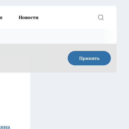
п
Новости
Принять
кина