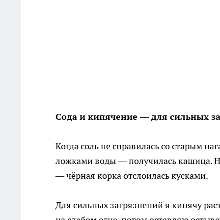
Сода и кипячение — для сильных з
Когда соль не справилась со старым наг
ложками воды — получилась кашица. Нан
— чёрная корка отслоилась кусками.
Для сильных загрязнений я кипячу раст
на слабом огне, потом оставляю остыват