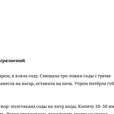
агрязнений
аром, я взяла соду. Смешала три ложки соды с тремя
есла на нагар, оставила на ночь. Утром потёрла гу
вор: полстакана соды на литр воды. Кипячу 20-30 м
ь. Нагар отходит сам, даже тереть почти не нужно.