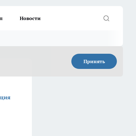
п
Новости
Принять
кция