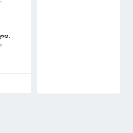
.
каждый сезон: теперь освежаю
их за 10 минут прямо на
карнизе
13 июля
ума.
и
Не ешьте каши на завтрак: врач
назвала 3 самых полезных
блюда по утрам, вместо каш
16 июля