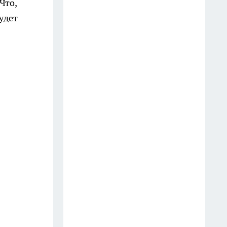
Что,
молодой капусты всего за 5
удет
минут: хруст на весь дом —
миска пустеет мгновенно
28 июля
Инспектор попросил показать
телефон? Юристы объяснили,
как правильно реагировать
водителю
18 июля
Оказывается, хозяйственное
мыло умеет гораздо больше: 10
бытовых секретов опытных
хозяек
11 июля