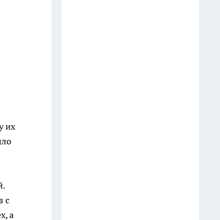
Две ложки в таз — и жёлтый
налёт с ванны сходит без
а
скребка: теперь чищу только
так
16 июля
Молчите любой ценой: 4 вещи,
о которых умные люди не
говорят даже близким
13 июля
у их
шло
Закрываю огурцы только так
уже много лет: стоят до весны,
не мутнеют и всегда хрустят
й.
12 июля
в с
На АЗС закончился 95-й:
х, а