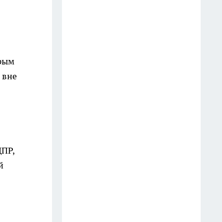
которые всегда говорят
недалёкие люди — вы их
слышите каждый день
20 июля
орым
3 вещи, которыми мудрый
 вне
человек никогда не делится:
слова Омара Хайяма,
актуальные спустя века
13 июля
Врачи предупреждают: 5
ДПР,
фруктов, которые тихо
й
разрушают мозг — и 5,
которые спасают от деменции
14 июля
Готовлю сочный салат из