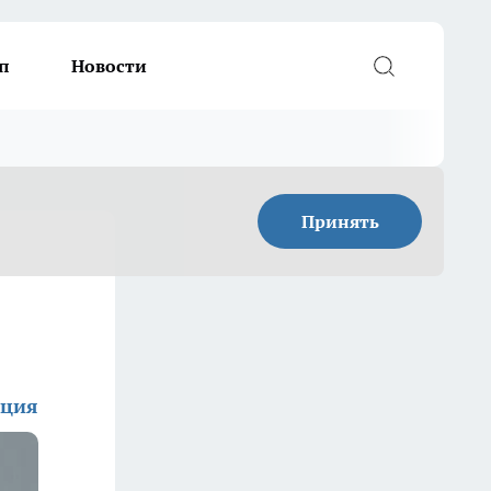
п
Новости
Принять
кция