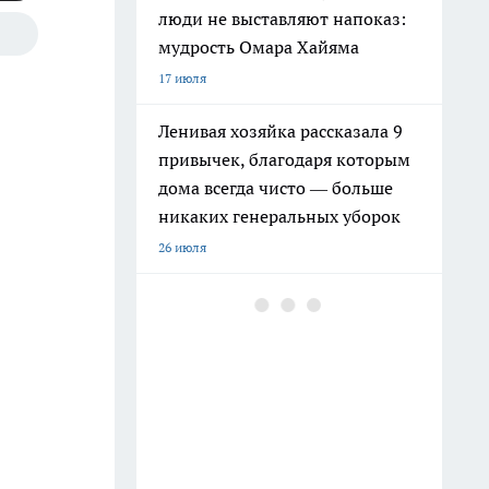
люди не выставляют напоказ:
мудрость Омара Хайяма
17 июля
Ленивая хозяйка рассказала 9
привычек, благодаря которым
дома всегда чисто — больше
никаких генеральных уборок
26 июля
Почему сил нет даже после
отдыха: Борис Пастернак
ответил на этот вопрос очень
точно
20 июля
Мудрецы назвали 7 фраз,