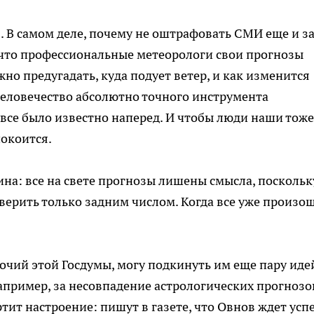
. В самом деле, почему не оштрафовать СМИ еще и з
 что профессиональные метеорологи свои прогнозы
жно предугадать, куда подует ветер, и как изменится
человечество абсолютно точного инструмента
 все было известно наперед. И чтобы люди наши тоже
покоится.
на: все на свете прогнозы лишены смысла, поскольк
верить только задним числом. Когда все уже произо
очий этой Госдумы, могу подкинуть им еще пару иде
апример, за несовпадение астрологических прогнозо
ит настроение: пишут в газете, что Овнов ждет успе