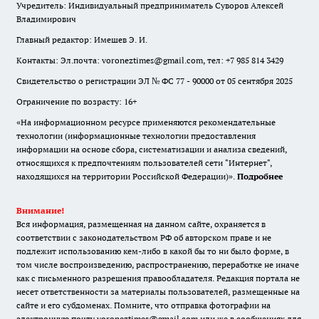
Учредитель: Индивидуальный предприниматель Суворов Алексей
Владимирович
Главный редактор: Имешев Э. И.
Контакты: Эл.почта: voroneztimes@gmail.com, тел: +7 985 814 3429
Свидетельство о регистрации ЭЛ № ФС 77 - 90000 от 05 сентября 2025
Ограничение по возрасту: 16+
«На информационном ресурсе применяются рекомендательные
технологии (информационные технологии предоставления
информации на основе сбора, систематизации и анализа сведений,
относящихся к предпочтениям пользователей сети "Интернет",
находящихся на территории Российской Федерации)».
Подробнее
Внимание!
Вся информация, размещенная на данном сайте, охраняется в
соответствии с законодательством РФ об авторском праве и не
подлежит использованию кем-либо в какой бы то ни было форме, в
том числе воспроизведению, распространению, переработке не иначе
как с письменного разрешения правообладателя. Редакция портала не
несет ответственности за материалы пользователей, размещенные на
сайте и его субдоменах. Помните, что отправка фотографии на
электронную почту voroneztimes@gmail.com или же в сообщениях для