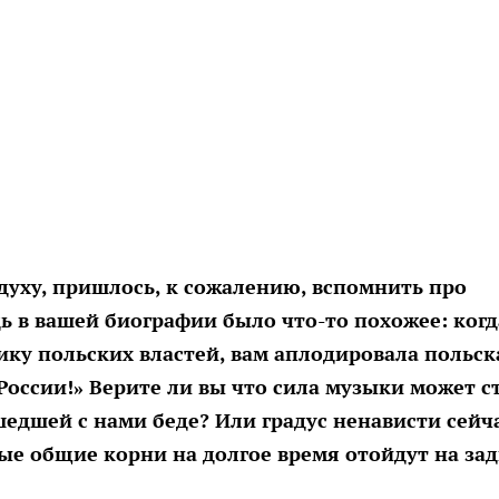
 духу, пришлось, к сожалению, вспомнить про
дь в вашей биографии было что-то похожее: когд
ику польских властей, вам аплодировала польск
России!» Верите ли вы что сила музыки может с
едшей с нами беде? Или градус ненависти сейч
ные общие корни на долгое время отойдут на за