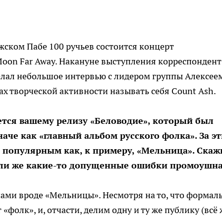
ежском Пабе 100 ручьев состоится концерт
Moon Far Away. Накануне выступления корреспондент
елал небольшое интервью с лидером группы Алексее
 творческой активности называть себя Count Ash.
яется вашему релизу «Беловодие», который был
наче как «главный альбом русского фолка». За эт
о популярным как, к примеру, «Мельница». Скаж
ли же какие-то допущенные ошибки промоушн
ппами вроде «Мельницы». Несмотря на то, что формал
«фолк», и, отчасти, делим одну и ту же публику (всё 