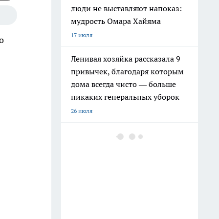
люди не выставляют напоказ:
мудрость Омара Хайяма
17 июля
о
Ленивая хозяйка рассказала 9
привычек, благодаря которым
дома всегда чисто — больше
никаких генеральных уборок
26 июля
Почему сил нет даже после
отдыха: Борис Пастернак
ответил на этот вопрос очень
точно
20 июля
Крышки от бутылок больше не