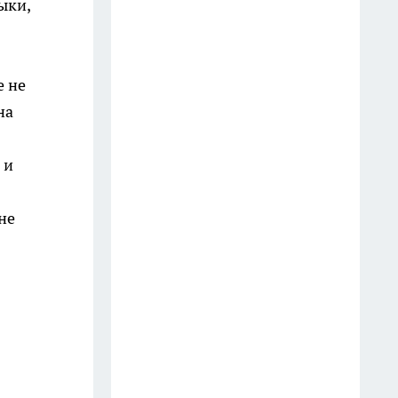
ыки,
разрушают мозг — и 5,
которые спасают от деменции
14 июля
е не
на
Готовлю сочный салат из
молодой капусты всего за 5
минут: хруст на весь дом —
 и
миска пустеет мгновенно
28 июля
не
Далай-лама назвал 5 вещей,
которые забирают у женщины
счастье: многие делают это
годами
10 июля
Инспектор попросил показать