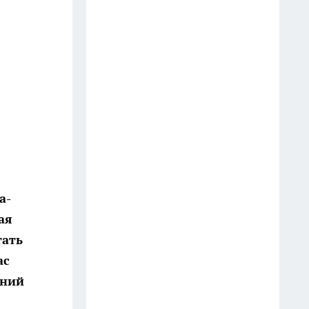
телефон? Юристы объяснили,
как правильно реагировать
водителю
18 июля
Оказывается, хозяйственное
мыло умеет гораздо больше: 10
бытовых секретов опытных
хозяек
11 июля
а-
Две ложки в таз — и жёлтый
ая
налёт с ванны сходит без
тать
скребка: теперь чищу только
ас
так
дний
16 июля