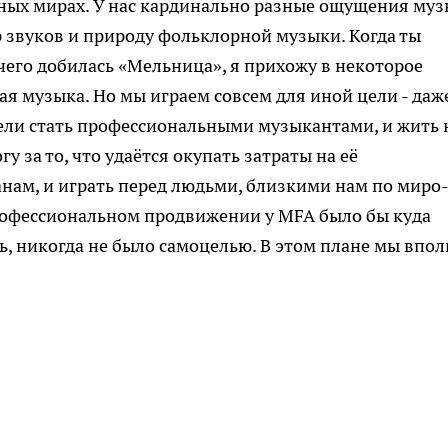
азных мирах. У нас кардинально разные ощущения муз
ир звуков и природу фольклорной музыки. Когда ты
 чего добилась «Мельница», я прихожу в некоторое
ая музыка. Но мы играем совсем для иной цели - даж
цели стать профессиональными музыкантами, и жить 
у за то, что удаётся окупать затраты на её
анам, и играть перед людьми, близкими нам по миро-
рофессиональном продвижении у MFA было бы куда
ь, никогда не было самоцелью. В этом плане мы впол