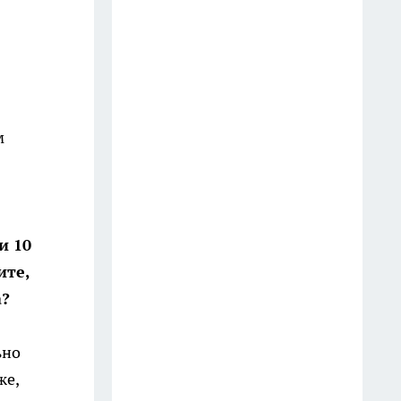
выбрасываю: на кухне они
выручают чаще, чем кажется
9 июля
Мудрецы назвали 7 фраз,
которые всегда говорят
м
недалёкие люди — вы их
слышите каждый день
20 июля
3 вещи, которыми мудрый
и 10
человек никогда не делится:
ите,
слова Омара Хайяма,
а?
актуальные спустя века
13 июля
ьно
Врачи предупреждают: 5
же,
фруктов, которые тихо