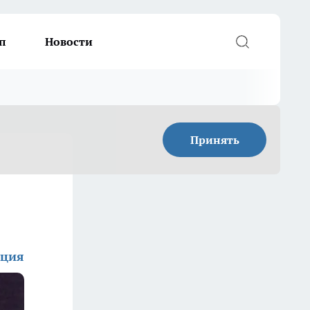
п
Новости
Принять
кция