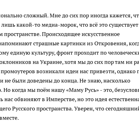
онально сложный. Мне до сих пор иногда кажется, ч
- лишь какой-то медиа-морок, что всё это существует
м пространстве. Происходящее искусственное
 напоминают страшные картинки из Откровения, ког
вому единую культуру, фронт проходит по человечес
клонников на Украине, хотя мы до сих пор там ни р
х промоутеров возникали идеи нас привезти, однако 
и не были доведены до конца. Не знаю, насколько
 Но когда мы поём нашу «Маму Русь» - это, безуслов
ть нас обвиняют в Имперстве, но это идея естественн
щего Русского пространства. Уверен, что сегодняшни
вместе.