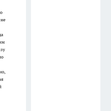
Молчите любой ценой: 4 вещи,
о которых умные люди не
то
говорят даже близким
 не
13 июля
Закрываю огурцы только так
да
уже много лет: стоят до весны,
ким
не мутнеют и всегда хрустят
азу
12 июля
по
На АЗС закончился 95-й:
но,
можно ли один раз залить 92-й
— турбированный двигатель
ая
ошибок не прощает
й
27 июля
Добавляю 2 капли в воду — и
пыль не липнет к мебели