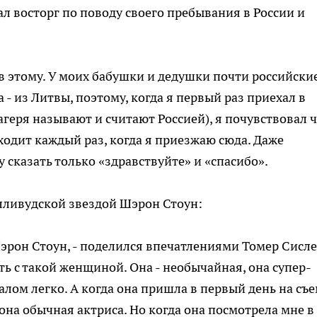
л восторг по поводу своего пребывания в России и
лив этому. У моих бабушки и дедушки почти российски
а - из Литвы, поэтому, когда я первый раз приехал в
геря называют и считают Россией), я почувствовал ч
сходит каждый раз, когда я приезжаю сюда. Даже
 сказать только «здравствуйте» и «спасибо».
олливудской звездой Шэрон Стоун:
Шэрон Стоун, - поделился впечатлениями Томер Сислей
ь с такой женщиной. Она - необычайная, она супер-
алом легко. А когда она пришла в первый день на съе
 она обычная актриса. Но когда она посмотрела мне в