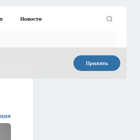
п
Новости
Принять
кция