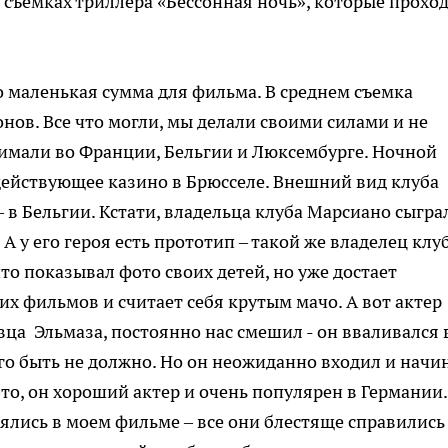
 съемках триллера «Бессонная ночь», которые прохо
о маленькая сумма для фильма. В среднем съемка
нов. Все что могли, мы делали своими силами и не
имали во Франции, Бельгии и Люксембурге. Ночной
едействующее казино в Брюсселе. Внешний вид клуба
 в Бельгии. Кстати, владельца клуба Марсиано сыгра
 А у его героя есть прототип – такой же владелец клуб
то показывал фото своих детей, но уже достает
х фильмов и считает себя крутым мачо. А вот актер
вца Эльмаза, постоянно нас смешил - он вваливался 
его быть не должно. Но он неожиданно входил и начи
это, он хороший актер и очень популярен в Германии.
снялись в моем фильме – все они блестяще справились