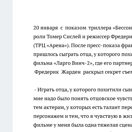
20 января с показом триллера «Бессо
роли Томер Сислей и режиссер Фредери
(ТРЦ «Арена»). После пресс-показа фран
пришлось сыграть отца, у которого пох
фильма «Ларго Винч-2», где его партн
Фредерик Жарден раскрыл секрет съем
- Играть отца, у которого похитили сын
мне надо было понять отцовское чувство
тем актерам, у которых есть талант пе
персонажем и тем, что я чувствую в жиз
фильме у меня была одна тяжелая сцена