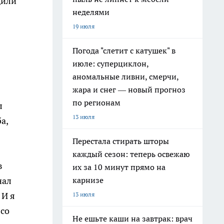
дили
неделями
19 июля
Погода "слетит с катушек" в
июле: суперциклон,
аномальные ливни, смерчи,
жара и снег — новый прогноз
по регионам
л
13 июля
а,
Перестала стирать шторы
каждый сезон: теперь освежаю
в
их за 10 минут прямо на
карнизе
нал
 И я
13 июля
 со
Не ешьте каши на завтрак: врач