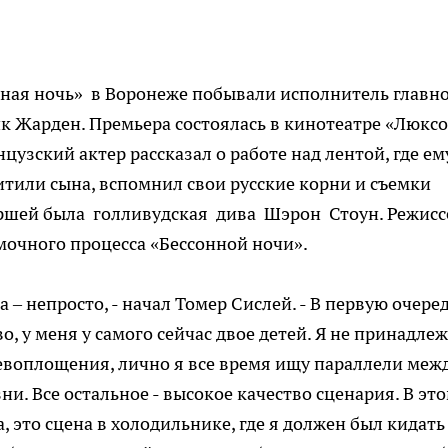
нная ночь» в Воронеже побывали исполнитель главн
к Жарден. Премьера состоялась в кинотеатре «Люкс
цузский актер рассказал о работе над лентой, где ем
итили сына, вспомнил свои русские корни и съемки
ершей была голливудская дива Шэрон Стоун. Режисс
очного процесса «Бессонной ночи».
а – непросто, - начал Томер Сислей. - В первую очере
, у меня у самого сейчас двое детей. Я не принадлеж
ревоплощения, лично я все время ищу параллели меж
ни. Все остальное - высокое качество сценария. В эт
, это сцена в холодильнике, где я должен был кидать