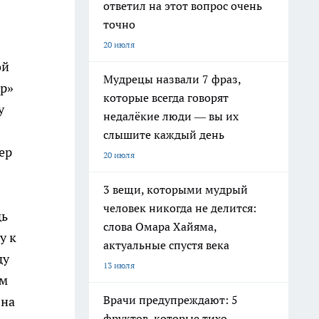
ответил на этот вопрос очень
точно
20 июля
ой
Мудрецы назвали 7 фраз,
ор»
которые всегда говорят
у
недалёкие люди — вы их
слышите каждый день
ер
20 июля
3 вещи, которыми мудрый
человек никогда не делится:
дь
слова Омара Хайяма,
у к
актуальные спустя века
ду
13 июля
ом
Врачи предупреждают: 5
 на
фруктов, которые тихо