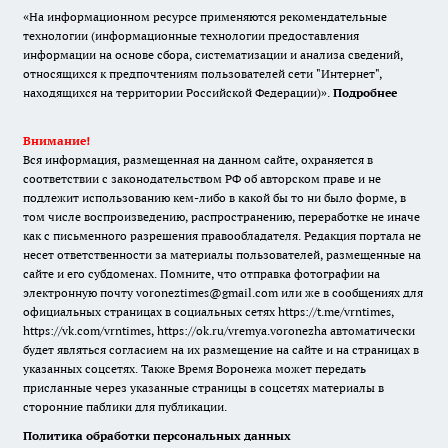
«На информационном ресурсе применяются рекомендательные
технологии (информационные технологии предоставления
информации на основе сбора, систематизации и анализа сведений,
относящихся к предпочтениям пользователей сети "Интернет",
находящихся на территории Российской Федерации)».
Подробнее
Внимание!
Вся информация, размещенная на данном сайте, охраняется в
соответствии с законодательством РФ об авторском праве и не
подлежит использованию кем-либо в какой бы то ни было форме, в
том числе воспроизведению, распространению, переработке не иначе
как с письменного разрешения правообладателя. Редакция портала не
несет ответственности за материалы пользователей, размещенные на
сайте и его субдоменах. Помните, что отправка фотографии на
электронную почту voroneztimes@gmail.com или же в сообщениях для
официальных страницах в социальных сетях
https://t.me/vrntimes
,
https://vk.com/vrntimes
,
https://ok.ru/vremya.voronezha
автоматически
будет являться согласием на их размещение на сайте и на страницах в
указанных соцсетях. Также Время Воронежа может передать
присланные через указанные страницы в соцсетях материалы в
сторонние паблики для публикации.
Политика обработки персональных данных