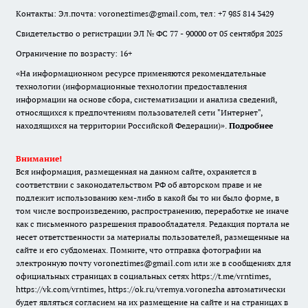
Контакты: Эл.почта: voroneztimes@gmail.com, тел: +7 985 814 3429
Свидетельство о регистрации ЭЛ № ФС 77 - 90000 от 05 сентября 2025
Ограничение по возрасту: 16+
«На информационном ресурсе применяются рекомендательные
технологии (информационные технологии предоставления
информации на основе сбора, систематизации и анализа сведений,
относящихся к предпочтениям пользователей сети "Интернет",
находящихся на территории Российской Федерации)».
Подробнее
Внимание!
Вся информация, размещенная на данном сайте, охраняется в
соответствии с законодательством РФ об авторском праве и не
подлежит использованию кем-либо в какой бы то ни было форме, в
том числе воспроизведению, распространению, переработке не иначе
как с письменного разрешения правообладателя. Редакция портала не
несет ответственности за материалы пользователей, размещенные на
сайте и его субдоменах. Помните, что отправка фотографии на
электронную почту voroneztimes@gmail.com или же в сообщениях для
официальных страницах в социальных сетях
https://t.me/vrntimes
,
https://vk.com/vrntimes
,
https://ok.ru/vremya.voronezha
автоматически
будет являться согласием на их размещение на сайте и на страницах в